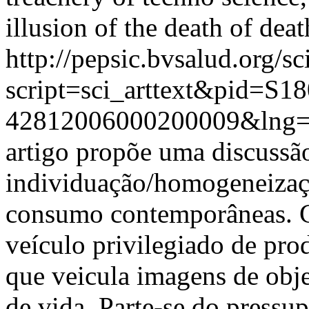
illusion of the death of deat
http://pepsic.bvsalud.org/sc
script=sci_arttext&pid=S18
42812006000200009&lng
artigo propõe uma discussão
individuação/homogeneizaçã
consumo contemporâneas. C
veículo privilegiado de pro
que veicula imagens de objet
de vida. Parte-se do pressup