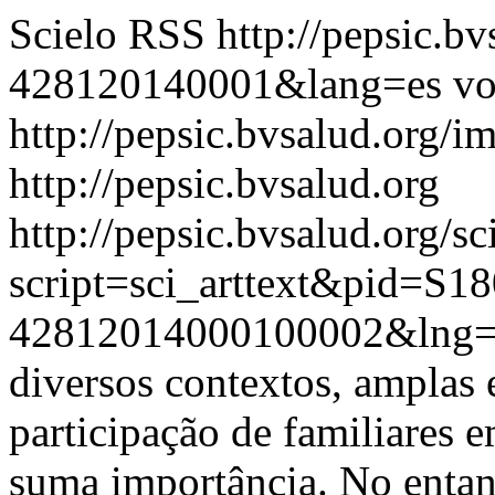
Scielo RSS
http://pepsic.b
428120140001&lang=es
vo
http://pepsic.bvsalud.org/i
http://pepsic.bvsalud.org
http://pepsic.bvsalud.org/sc
script=sci_arttext&pid=S18
42812014000100002&lng=
diversos contextos, amplas
participação de familiares 
suma importância. No entant