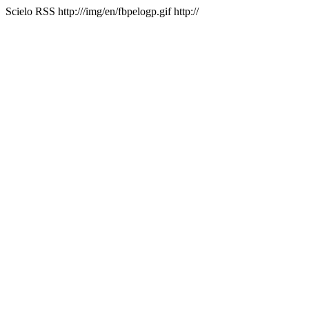
Scielo RSS
http:///img/en/fbpelogp.gif
http://