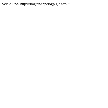
Scielo RSS
http:///img/en/fbpelogp.gif
http://