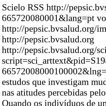
Scielo RSS
http://pepsic.b
665720080001&lang=pt
vo
http://pepsic.bvsalud.org/i
http://pepsic.bvsalud.org
http://pepsic.bvsalud.org/sc
script=sci_arttext&pid=S19
66572008000100002&lng=
estudos que investigam mud
nas atitudes percebidas pel
Quando os indivíduos de u