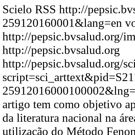
Scielo RSS
http://pepsic.b
259120160001&lang=en
vo
http://pepsic.bvsalud.org/i
http://pepsic.bvsalud.org
http://pepsic.bvsalud.org/sc
script=sci_arttext&pid=S21
25912016000100002&lng
artigo tem como objetivo ap
da literatura nacional na ár
utilização do Método Feno