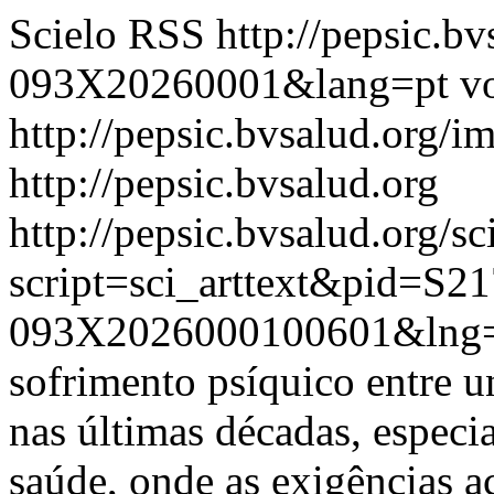
Scielo RSS
http://pepsic.b
093X20260001&lang=pt
v
http://pepsic.bvsalud.org/i
http://pepsic.bvsalud.org
http://pepsic.bvsalud.org/sc
script=sci_arttext&pid=S21
093X2026000100601&lng=
sofrimento psíquico entre un
nas últimas décadas, especi
saúde, onde as exigências a