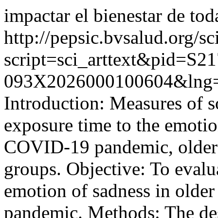
impactar el bienestar de to
http://pepsic.bvsalud.org/sc
script=sci_arttext&pid=S21
093X2026000100604&lng=
Introduction: Measures of so
exposure time to the emotio
COVID-19 pandemic, older a
groups. Objective: To evalua
emotion of sadness in olde
pandemic. Methods: The des