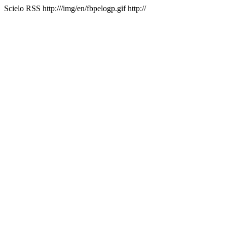
Scielo RSS
http:///img/en/fbpelogp.gif
http://