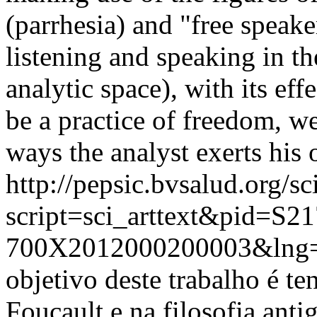
(parrhesia) and "free speake
listening and speaking in th
analytic space), with its ef
be a practice of freedom, w
ways the analyst exerts his o
http://pepsic.bvsalud.org/sc
script=sci_arttext&pid=S21
700X2012000200003&lng=
objetivo deste trabalho é te
Foucault e na filosofia ant