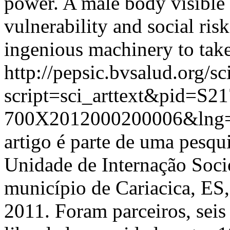
power. A male body visible i
vulnerability and social ris
ingenious machinery to take 
http://pepsic.bvsalud.org/sc
script=sci_arttext&pid=S21
700X2012000200006&lng=
artigo é parte de uma pesqu
Unidade de Internação Soci
município de Cariacica, ES,
2011. Foram parceiros, seis