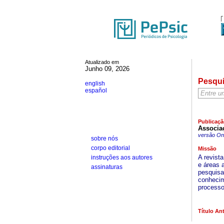
Atualizado em
Junho 09, 2026
Pesqu
english
español
Publicaçã
Associaç
versão On-
sobre nós
corpo editorial
Missão
A revist
instruções aos autores
e áreas a
assinaturas
pesquisa
conhecim
processo
Título Ant