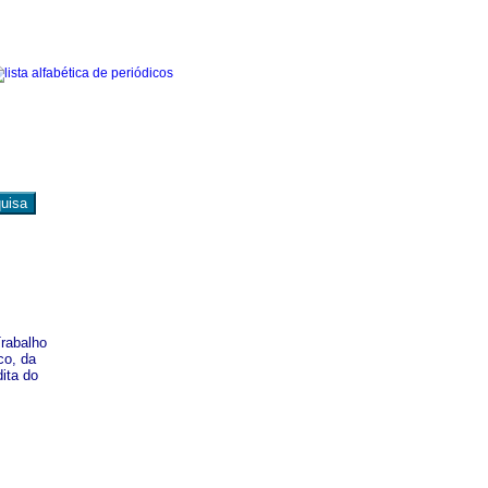
Trabalho
co, da
ita do