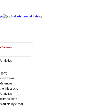
on Demand
Analytics
 (pdf)
in xml format
references
ite this article
Analytics
c translation
s article by e-mail