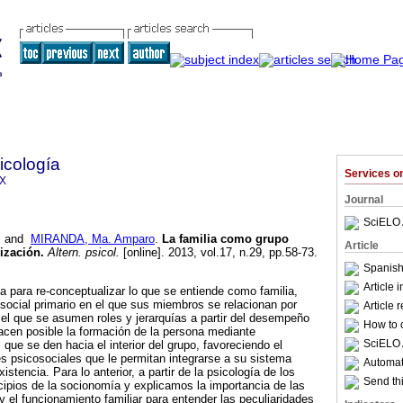
icología
Services 
9X
Journal
SciELO 
and
MIRANDA, Ma. Amparo
.
La familia como grupo
Article
ización
.
Altern. psicol.
[online]. 2013, vol.17, n.29, pp.58-73.
Spanish
Article 
 para re-conceptualizar lo que se entiende como familia,
ocial primario en el que sus miembros se relacionan por
Article 
el que se asumen roles y jerarquías a partir del desempeño
How to c
acen posible la formación de la persona mediante
SciELO 
s que se den hacia el interior del grupo, favoreciendo el
des psicosociales que le permitan integrarse a su sistema
Automati
xistencia. Para lo anterior, a partir de la psicología de los
Send thi
cipios de la socionomía y explicamos la importancia de las
y el funcionamiento familiar para entender las peculiaridades