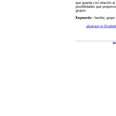
que guarda con relación al
posibilidades que proporci
grupos.
Keywords :
familia; grupo
·
abstract in Englis
In