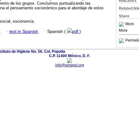
Indicators
 resto de los grupos. Concluimos puntualizando las
ona el pensamiento socionómico para el abordaje de estos
Related lin
Share
 social; socionomía.
More
More
h
·
text in Spanish
·
Spanish (
pdf
)
Permali
stituto de Higiene No. 56. Col. Popotla
C.P. 11400 México, D. F.
info@amapsi.org