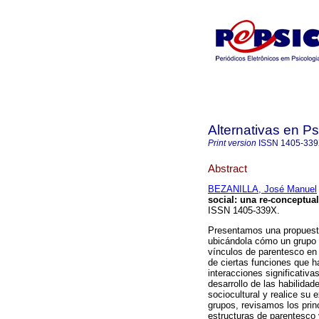
Alternativas en Ps
Print version
ISSN
1405-33
Abstract
BEZANILLA, José Manuel
social
:
una re-conceptual
ISSN 1405-339X.
Presentamos una propuesta
ubicándola cómo un grupo s
vínculos de parentesco en 
de ciertas funciones que h
interacciones significativa
desarrollo de las habilida
sociocultural y realice su e
grupos, revisamos los prin
estructuras de parentesco 