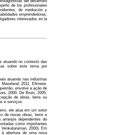
rotagonistas del desarrollo
mpeño de los profesionales
endientes, de mediación y
 habilidades emprendedoras,
tigadores interesados en la
is atuando no contexto das
ricas sobre este tema por
ais atuando nas indústrias
Maseland, 2011; Ellmeier,
questão, envolve a ação de
ves, 2000; De Bruin, 2005;
ncepção de obras, bens ou
s e serviços.
eiro, ele atua em um setor
to de novas obras, bens e
a arranjos dependentes do
apontadas como importantes
& Venkataraman, 2000). Em
se à abertura de uma nova