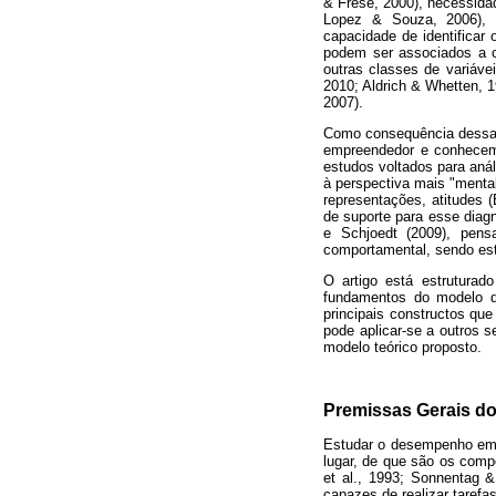
& Frese, 2000), necessidad
Lopez & Souza, 2006), p
capacidade de identificar 
podem ser associados a cl
outras classes de variáve
2010; Aldrich & Whetten, 
2007).
Como consequência dessa ê
empreendedor e conhecemo
estudos voltados para an
à perspectiva mais "menta
representações, atitudes 
de suporte para esse diag
e Schjoedt (2009), pens
comportamental, sendo est
O artigo está estruturad
fundamentos do modelo d
principais constructos qu
pode aplicar-se a outros 
modelo teórico proposto.
Premissas Gerais d
Estudar o desempenho emp
lugar, de que são os com
et al., 1993; Sonnentag &
capazes de realizar tare