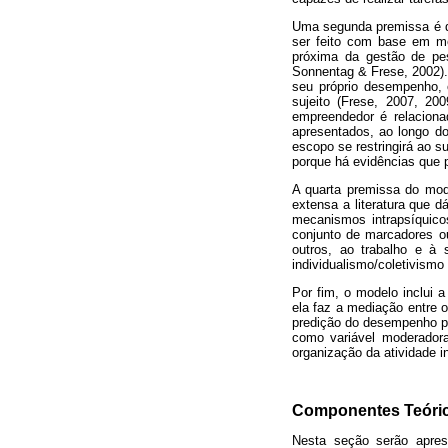
Uma segunda premissa é d
ser feito com base em m
próxima da gestão de pe
Sonnentag & Frese, 2002).
seu próprio desempenho, 
sujeito (Frese, 2007, 2
empreendedor é relacion
apresentados, ao longo d
escopo se restringirá ao s
porque há evidências que p
A quarta premissa do mode
extensa a literatura que d
mecanismos intrapsíquico
conjunto de marcadores o
outros, ao trabalho e à 
individualismo/coletivismo 
Por fim, o modelo inclui 
ela faz a mediação entre 
predição do desempenho pos
como variável moderador
organização da atividade i
Componentes Teóri
Nesta seção serão apres