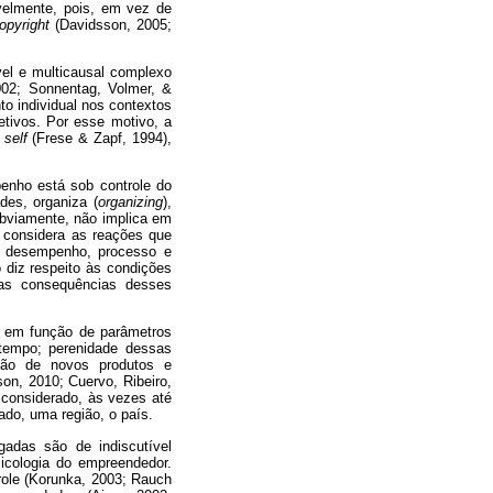
velmente, pois, em vez de
opyright
(Davidsson, 2005;
el e multicausal complexo
002; Sonnentag, Volmer, &
o individual nos contextos
etivos. Por esse motivo, a
o
self
(Frese & Zapf, 1994),
enho está sob controle do
des, organiza (
organizing
),
 obviamente, não implica em
 considera as reações que
e desempenho, processo e
 diz respeito às condições
as consequências desses
o em função de parâmetros
tempo; perenidade dessas
ução de novos produtos e
on, 2010; Cuervo, Ribeiro,
considerado, às vezes até
do, uma região, o país.
adas são de indiscutível
icologia do empreendedor.
ole (Korunka, 2003; Rauch