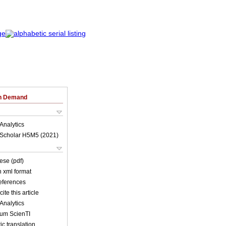
on Demand
Analytics
Scholar H5M5 (
2021
)
ese (pdf)
in xml format
references
ite this article
Analytics
lum ScienTI
c translation