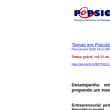
Temas em Psicolo
Print version
ISSN
1413-38
Temas psicol. vol.21 no
https://doi.org/10.9788/TP2013.
Desempenho emp
propondo um mode
Entrepreneurial per
theoretical model