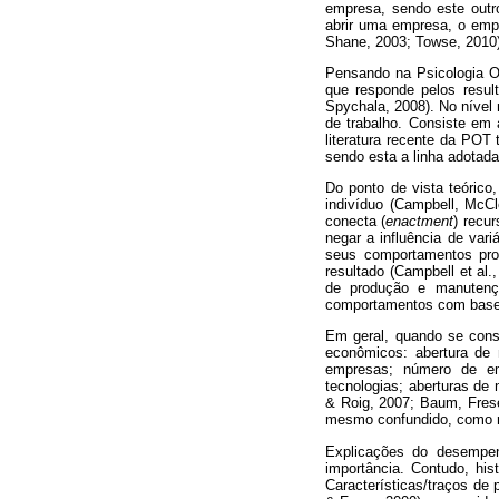
empresa, sendo este outr
abrir uma empresa, o em
Shane, 2003; Towse, 2010)
Pensando na Psicologia O
que responde pelos resul
Spychala, 2008). No nível
de trabalho. Consiste em 
literatura recente da PO
sendo esta a linha adotada
Do ponto de vista teórico
indivíduo (Campbell, McCl
conecta (
enactment
) recu
negar a influência de var
seus comportamentos pro
resultado (Campbell et al
de produção e manutenç
comportamentos com base 
Em geral, quando se cons
econômicos: abertura de
empresas; número de emp
tecnologias; aberturas de
& Roig, 2007; Baum, Fres
mesmo confundido, como re
Explicações do desempen
importância. Contudo, hi
Características/traços de 