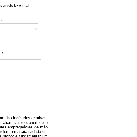
s article by e-mail
ks
nk
o das indústrias criativas.
e aliam valor econômico e
tantes empregadores de mão
ansformam a criatividade em
 é propor e fundamentar um