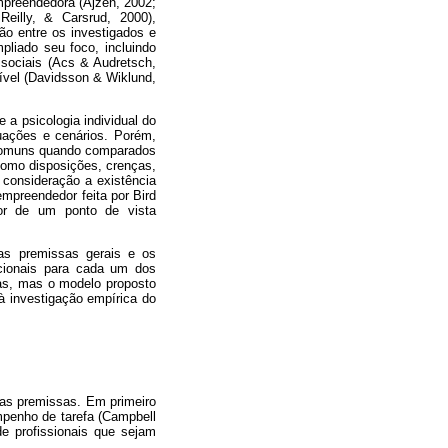
empreendedora (Ajzen, 2002;
eilly, & Carsrud, 2000),
tão entre os investigados e
pliado seu foco, incluindo
 sociais (Acs & Audretsch,
ível (Davidsson & Wiklund,
a psicologia individual do
uações e cenários. Porém,
 comuns quando comparados
como disposições, crenças,
 consideração a existência
mpreendedor feita por Bird
dor de um ponto de vista
 as premissas gerais e os
cionais para cada um dos
vas, mas o modelo proposto
à investigação empírica do
as premissas. Em primeiro
penho de tarefa (Campbell
de profissionais que sejam