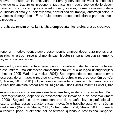
novan, transforman la creatividad en obras y servicios de valor, siendo los p
etivo de este trabajo es proponer y justificar un modelo teórico de lo dese
basa en una lógica hipotético-deductivo y integra, como variables indep
s: individualismo y el colectivismo, centralidad del trabajo, autorregulación,
 variables demográficas. El artículo presenta recomendaciones para los inves
o propuesto.
creativas, rendimiento, la iniciativa empresarial, los profesionales creativos.
 propor um modelo teórico sobre desempenho empreendedor para profissiona
 fazê-lo, o artigo espera disponibilizar hipóteses para pesquisas empí
ração ou da psicologia.
reendedor, conjuntamente a desempenho, remete ao fato de que os profission
 a assumirem uma orientação empreendedora em sua atuação (Beugelsdijk & 
tschacher, 2005; Welsch & Kickul, 2001). Ser empreendedor, no contexto em 
ecursos: de um lado, o recurso criativo; de outro, o recurso econômico (Ca
7; Towse, 2010, 2011). O primeiro diz respeito à geração de ideias, à co
o; o segundo envolve processos de adição de valor a estas mesmas obras, ben
 também convocado a ser empreendedor em função de outros aspectos. Prim
 heterogeneidade, depende extensamente de inovação e do desenvolvimen
s, 2000). Segundo, esse mesmo contexto de atuação leva o profissional 
eratura, ambas essas características, inovação e trabalho autônomo, são 
endedorismo (Baron & Shane, 2008; Schumpeter, 1934; Shane, 2003; Shane 
ho autônomo pode igualmente ser observado quando o profissional lança-