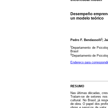
Desempeño emprende
un modelo teórico
I
Pedro F. Bendassolli
; J
I
Departamento de Psicolog
Brasil
II
Departamento de Psicologi
Endereço para correspond
RESUMO
Nas últimas décadas, cresc
Tratam-se de setores nos
cultural. No Brasil, já r
de obra. O papel dos profi
obras e serviços de valor