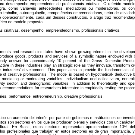
para desempenho empreendedor de profissionais criativos. O referido mode
tegra, como variáveis antecedentes, mediadoras ou moderadoras, os cons
do trabalho, autorregulação, competências empreendedoras, setor de atividad
 e operacionalmente, cada um desses constructos, o artigo traz recomenda
írico do modelo proposto.
as criativas, desempenho, empreendedorismo, profissionais criativos.
ments and research institutes have shown growing interest in the developme
 produce goods, products and services of a symbolic nature endowed with 
lready answer for approximately 10 percent of the Gross Domestic Prod
tive in these industries play an strategic role as they innovate, transform cr
e industries' development. This paper aims to provide the fundamentals of 
e of creative professionals. The model is based on hypothetical- deductive l
mediating or moderating variables: individualism and collectivism, centralit
tivity sector, and demographic variables. In addition to theoretically and ope
rs recommendations for researchers interested in empirically testing the prop
ries, performance, entrepreneurship, creative professionals.
bo un aumento del interés por parte de gobiernos e instituciones de investi
Estos son sectores en los que se producen bienes y servicios con un carácte
ltural. En Brasil, estos sectores representan aproximadamente 10% de
los profesionales que trabajan en estos sectores es de gran importancia, y