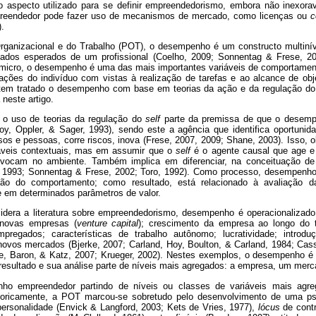
o aspecto utilizado para se definir empreendedorismo, embora não inexora
preendedor pode fazer uso de mecanismos de mercado, como licenças ou
c
.
rganizacional e do Trabalho (POT), o desempenho é um constructo multinív
tados esperados de um profissional (Coelho, 2009; Sonnentag & Frese, 2
 micro, o desempenho é uma das mais importantes variáveis de comportament
ações do indivíduo com vistas à realização de tarefas e ao alcance de obj
T tem tratado o desempenho com base em teorias da ação e da regulação d
 neste artigo.
, o uso de teorias da regulação do
self
parte da premissa de que o desemp
oy, Oppler, & Sager, 1993), sendo este a agência que identifica oportunida
rsos e pessoas, corre riscos, inova (Frese, 2007, 2009; Shane, 2003). Isso,
iáveis contextuais, mas em assumir que o
self
é o agente causal que age e
vocam no ambiente. Também implica em diferenciar, na conceituação d
., 1993; Sonnentag & Frese, 2002; Toro, 1992). Como processo, desempenho
ão do comportamento; como resultado, está relacionado à avaliação d
em determinados parâmetros de valor.
idera a literatura sobre empreendedorismo, desempenho é operacionalizad
 novas empresas (
venture capital
); crescimento da empresa ao longo do 
regados; características de trabalho autônomo; lucratividade; introd
 novos mercados (Bjerke, 2007; Carland, Hoy, Boulton, & Carland, 1984; Cass
e, Baron, & Katz, 2007; Krueger, 2002). Nestes exemplos, o desempenho é 
sultado e sua análise parte de níveis mais agregados: a empresa, um merca
ho empreendedor partindo de níveis ou classes de variáveis mais agreg
storicamente, a POT marcou-se sobretudo pelo desenvolvimento de uma ps
personalidade (Envick & Langford, 2003; Kets de Vries, 1977),
lócus
de contr