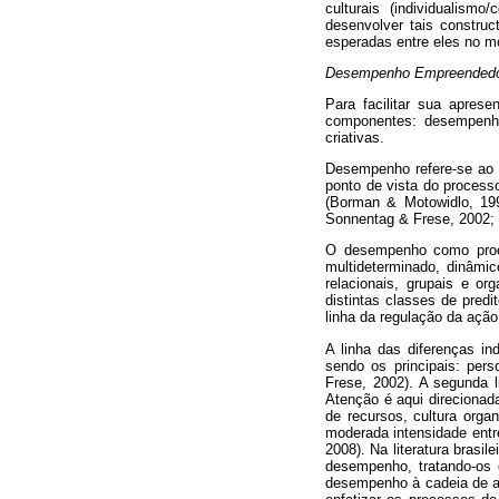
culturais (individualism
desenvolver tais constru
esperadas entre eles no m
Desempenho Empreended
Para facilitar sua apres
componentes: desempenho
criativas.
Desempenho refere-se ao 
ponto de vista do processo
(Borman & Motowidlo, 199
Sonnentag & Frese, 2002; S
O desempenho como proces
multideterminado, dinâmic
relacionais, grupais e o
distintas classes de predi
linha da regulação da ação
A linha das diferenças in
sendo os principais: pers
Frese, 2002). A segunda l
Atenção é aqui direcionada
de recursos, cultura orga
moderada intensidade entr
2008). Na literatura brasi
desempenho, tratando-os c
desempenho à cadeia de açõ