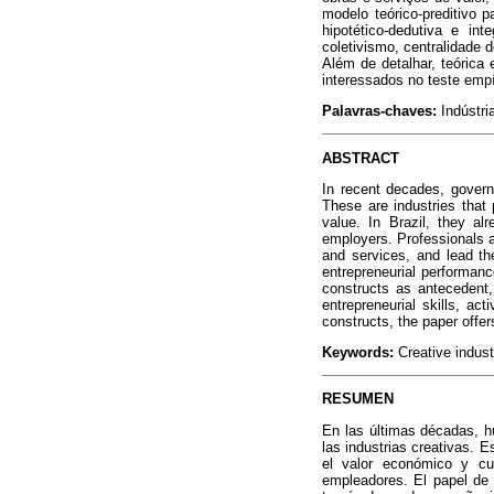
modelo teórico-preditivo 
hipotético-dedutiva e in
coletivismo, centralidade 
Além de detalhar, teórica
interessados no teste emp
Palavras-chaves:
Indústri
ABSTRACT
In recent decades, govern
These are industries that
value. In Brazil, they a
employers. Professionals ac
and services, and lead th
entrepreneurial performanc
constructs as antecedent, 
entrepreneurial skills, ac
constructs, the paper offe
Keywords:
Creative indust
RESUMEN
En las últimas décadas, hu
las industrias creativas. 
el valor económico y cu
empleadores. El papel de 