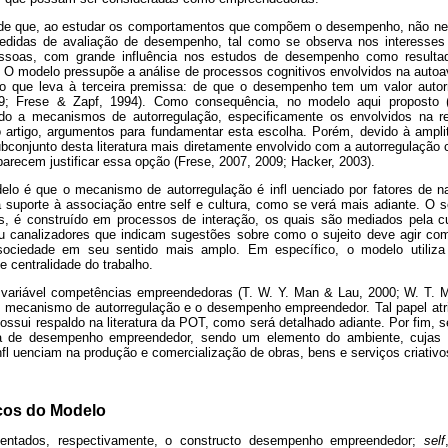
e que, ao estudar os comportamentos que compõem o desempenho, não nec
edidas de avaliação de desempenho, tal como se observa nos interesse
ssoas, com grande influência nos estudos de desempenho como resultado
 O modelo pressupõe a análise de processos cognitivos envolvidos na autoav
o que leva à terceira premissa: de que o desempenho tem um valor autorr
009; Frese & Zapf, 1994). Como consequência, no modelo aqui proposto 
ado a mecanismos de autorregulação, especificamente os envolvidos na 
o artigo, argumentos para fundamentar esta escolha. Porém, devido à ampl
ubconjunto desta literatura mais diretamente envolvido com a autorregulação 
arecem justificar essa opção (Frese, 2007, 2009; Hacker, 2003).
lo é que o mecanismo de autorregulação é infl uenciado por fatores de nat
á suporte à associação entre self e cultura, como se verá mais adiante. O 
s, é construído em processos de interação, os quais são mediados pela c
u canalizadores que indicam sugestões sobre como o sujeito deve agir co
sociedade em seu sentido mais amplo. Em específico, o modelo utiliza 
e centralidade do trabalho.
a variável competências empreendedoras (T. W. Y. Man & Lau, 2000; W. T.
o mecanismo de autorregulação e o desempenho empreendedor. Tal papel at
sui respaldo na literatura da POT, como será detalhado adiante. Por fim, s
a de desempenho empreendedor, sendo um elemento do ambiente, cujas c
nfl uenciam na produção e comercialização de obras, bens e serviços criativo
cos do Modelo
entados, respectivamente, o constructo desempenho empreendedor;
self