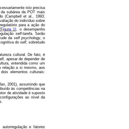
essariamente isto precisa
s da subárea da POT mais
 (Campbell et al., 1993;
aliação do indivíduo sobre
egulatório para a ação do
(
Figura 1
), o desempenho
regulação
self
-tarefa. Serão
itude da
self psychology
, o
cognitiva do
self
, sobretudo
ureza cultural. De fato, é
self, apesar de depender de
ultura, entendida como um
m relação a si mesmo, aos
dois elementos culturais:
 Man, 2001), assumindo que
ribuído às competências na
etor de atividade é suposto
onfigurações ao nível da
s.
, autorregulação e fatores