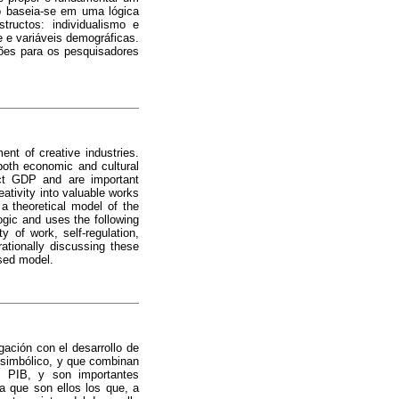
lo baseia-se em uma lógica
tructos: individualismo e
e e variáveis demográficas.
ções para os pesquisadores
nt of creative industries.
both economic and cultural
uct GDP and are important
eativity into valuable works
a theoretical model of the
ogic and uses the following
y of work, self-regulation,
rationally discussing these
osed model.
gación con el desarrollo de
r simbólico, y que combinan
l PIB, y son importantes
a que son ellos los que, a