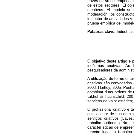
través de su desempeño, in
de estos sectores. El obj
creativos. El modelo se 
moderación, los constructo
lo sector de actividades y
prueba empírica del model
Palabras clave:
Industrias 
O objetivo deste artigo é
indústrias criativas. Ao
pesquisadores da administ
A utilização do termo emp
criativas são convocados
2003; Hartley, 2005; Poet
combinar duas ordens de r
Eikhof & Haunschild, 200
serviços de valor estétic
O profissional criativo é
que, apesar de sua ampla
serviços criativos (Cave
trabalho autônomo. Na lit
características de empre
terceiro lugar, o trabal