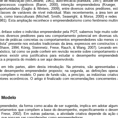
e de realização (McClelland, 1961), auto-eficácia (Bandura, 1997); atitude 
rocessos cognitivos (Baron, 2000), intenção empreendedora (Krueger, R
oportunidades (Gaglio & Winters, 2009), entre diversos outros preditores, es
asses de variáveis de nível individual. Mais recentemente, a área tem am
is, como transculturais (Mitchell, Smith, Seawright, & Morse, 2000) e redes
1981). Esta ampliação reconhece o empreendedorismo como fenômeno multin
nfase sobre o indivíduo empreendedor pela POT, sabemos hoje muito sobre 
s diversos preditores para seu comportamento potencial em diversas sit
álise de práticas concretas ou comportamentos empreendedores são menos
lista" presente nos estudos tradicionais da área, expressos em constructos 
(Bhave, 1994; König, Steinmetz, Frese, Rauch, & Wang, 2007). Levando em
nóstico, tal como se pode conferir em revisão recente sobre comportamento e
amos existir uma justificativa para estudar o desempenho empreende
a a proposta do modelo a ser aqui desenvolvido.
o em três partes, além desta introdução. Na primeira, são apresentadas
e desempenho empreendedor proposto; na segunda, as definições opera
e compõem o modelo. O pano de fundo são, a princípio, as indústrias criati
setores econômicos. O artigo é finalizado com recomendações concernentes 
o Modelo
reendedor, da forma como acaba de ser sugerida, implica em adotar algum
portamentos que compõem a base do desempenho, especificamente o desem
 Frese, 2002). Em outras palavras, a atividade criativa depende da ação 
fas que possam ser consideradas como empreendedoras.