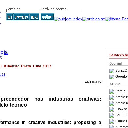
gia
Services 
9X
Journal
.1 Ribeirão Preto June 2013
SciELO 
1-13
Google 
ARTIGOS
Article
Portugu
Article 
reendedor nas indústrias criativas:
Article 
lo teórico
How to c
SciELO 
Curricu
formance in creative industries: proposing a
Automati