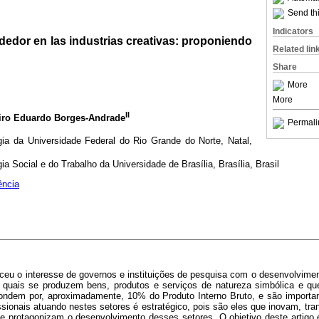
Send thi
Indicators
dor en las industrias creativas: proponiendo
Related lin
Share
More
More
II
airo Eduardo Borges-Andrade
Permali
ia da Universidade Federal do Rio Grande do Norte, Natal,
a Social e do Trabalho da Universidade de Brasília, Brasília, Brasil
ência
eu o interesse de governos e instituições de pesquisa com o desenvolviment
 quais se produzem bens, produtos e serviços de natureza simbólica e qu
espondem por, aproximadamente, 10% do Produto Interno Bruto, e são impor
ssionais atuando nestes setores é estratégico, pois são eles que inovam, tr
, e protagonizam o desenvolvimento desses setores. O objetivo deste artigo