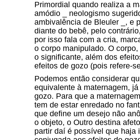
Primordial quando realiza a
amódio _ neologismo sugerido
ambivalência de Bleuler _, e 
diante do bebê, pelo contrári
por isso fala com a cria, marc
o corpo manipulado. O corpo, 
o significante, além dos efei
efeitos de gozo (pois refere-s
Podemos então considerar qu
equivalente à maternagem, já
gozo. Para que a maternagem t
tem de estar enredado no fan
que define um desejo não anôn
o objeto, o Outro destina afet
partir daí é possível que haja 
conjugada aos efeitos de goz