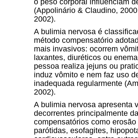
o peso corporal influenciam 
(Appolinário & Claudino, 2000
2002).
A bulimia nervosa é classific
método compensatório adotado
mais invasivos: ocorrem vômit
laxantes, diuréticos ou enema
pessoa realiza jejuns ou prat
induz vômito e nem faz uso 
inadequada regularmente (Ame
2002).
A bulimia nervosa apresenta 
decorrentes principalmente da
compensatórios como erosão 
parótidas, esofagites, hipopo