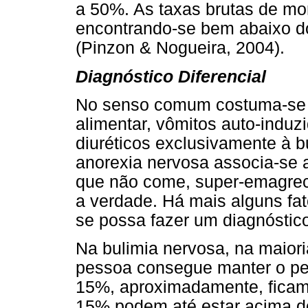
a 50%. As taxas brutas de mo
encontrando-se bem abaixo d
(Pinzon & Nogueira, 2004).
Diagnóstico Diferencial
No senso comum costuma-se 
alimentar, vômitos auto-induz
diuréticos exclusivamente à bu
anorexia nervosa associa-s
que não come, super-emagreci
a verdade. Há mais alguns fa
se possa fazer um diagnóstico 
Na bulimia nervosa, na maior
pessoa consegue manter o pes
15%, aproximadamente, ficam
15% podem até estar acima do