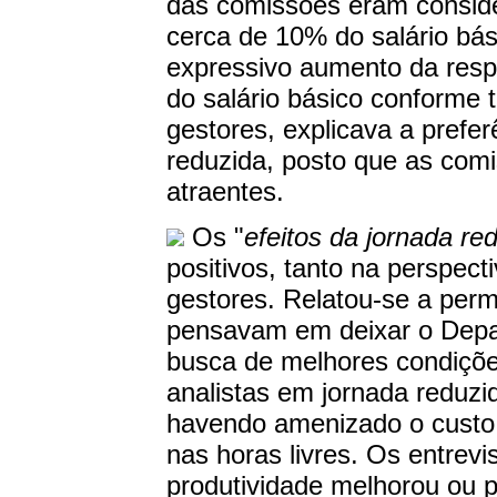
das comissões eram consid
cerca de 10% do salário bási
expressivo aumento da respo
do salário básico conforme 
gestores, explicava a prefer
reduzida, posto que as com
atraentes.
Os "
efeitos da jornada re
positivos, tanto na perspect
gestores. Relatou-se a per
pensavam em deixar o Depa
busca de melhores condiçõe
analistas em jornada reduzid
havendo amenizado o cust
nas horas livres. Os entrev
produtividade melhorou ou 