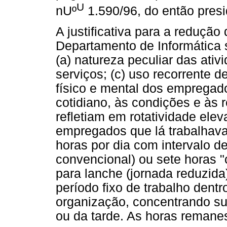
U
nUº
1.590/96, do então pres
A justificativa para a redução
Departamento de Informática 
(a) natureza peculiar das ati
serviços; (c) uso recorrente d
físico e mental dos empregad
cotidiano, às condições e às 
refletiam em rotatividade ele
empregados que lá trabalhavam
horas por dia com intervalo d
convencional) ou sete horas 
para lanche (jornada reduzida
período fixo de trabalho dent
organização, concentrando su
ou da tarde. As horas remane