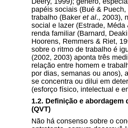
Deery, 1999); gênero, especi
papéis sociais (Bué & Puech, 
trabalho (Baker
et al
., 2003),
social e lazer (Estrade, Méda 
renda familiar (Barnard, Deak
Hoorens, Remmers & Riet, 199
sobre o ritmo de trabalho é i
(2002, 2003) aponta três med
relação entre homem e trabal
por dias, semanas ou anos), a
se concentra ou dilui em dete
(esforço físico, intelectual e 
1.2. Definição e abordagem 
(QVT)
Não há consenso sobre o conc