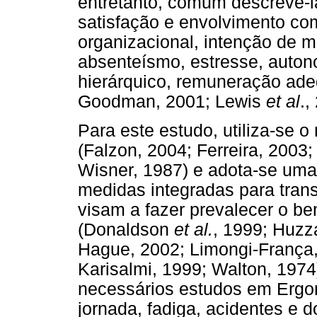
entretanto, comum descrevê-l
satisfação e envolvimento co
organizacional, intenção de 
absenteísmo, estresse, auton
hierárquico, remuneração ade
Goodman, 2001; Lewis
et al
.,
Para este estudo, utiliza-se o
(Falzon, 2004; Ferreira, 2003;
Wisner, 1987) e adota-se u
medidas integradas para trans
visam a fazer prevalecer o be
(Donaldson
et al.
, 1999; Huzz
Hague, 2002; Limongi-França,
Karisalmi, 1999; Walton, 1974
necessários estudos em Ergon
jornada, fadiga, acidentes e d