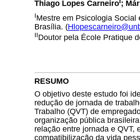
I
Thiago Lopes Carneiro
; Már
I
Mestre em Psicologia Social 
Brasília. (
Hlopescarneiro@un
II
Doutor pela École Pratique d
RESUMO
O objetivo deste estudo foi id
redução de jornada de trabal
Trabalho (QVT) de empregad
organização pública brasileira
relação entre jornada e QVT,
compatibilização da vida pess