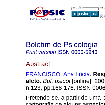
Boletim de Psicologia
Print version
ISSN
0006-5943
Abstract
FRANCISCO, Ana Lúcia
.
Res
afeto
.
Bol. psicol
[online]. 200
n.123, pp.168-176. ISSN 000
Pretende-se, a partir de uma 
cartografia de alguns aspect