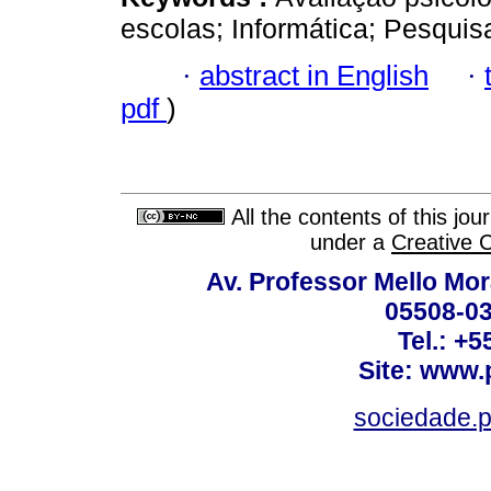
escolas; Informática; Pesquis
·
abstract in English
·
pdf
)
All the contents of this jo
under a
Creative 
Av. Professor Mello Mor
05508-03
Tel.: +
Site: www.
sociedade.p