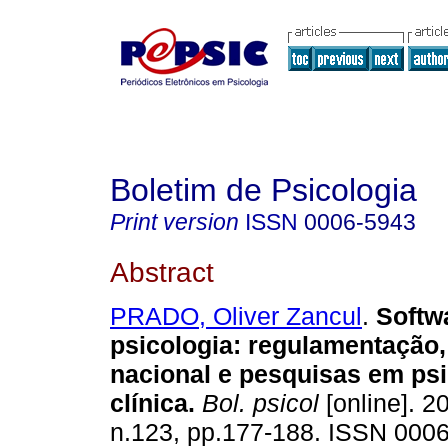
Boletim de Psicologia
Print version
ISSN
0006-5943
Abstract
PRADO, Oliver Zancul
.
Softw
psicologia
:
regulamentação,
nacional e pesquisas em psi
clínica
.
Bol. psicol
[online]. 2
n.123, pp.177-188. ISSN 000