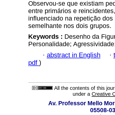
Observou-se que existiam pe
entre primários e reincidente
influenciado na repetição dos 
semelhante nos dois grupos.
Keywords :
Desenho da Figur
Personalidade; Agressividad
·
abstract in English
·
pdf
)
All the contents of this jo
under a
Creative 
Av. Professor Mello Mor
05508-03