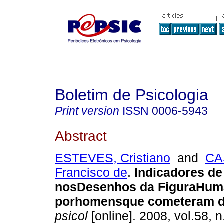
Boletim de Psicologia
Print version
ISSN
0006-5943
Abstract
ESTEVES, Cristiano
and
CA
Francisco de
.
Indicadores de
nos
Desenhos
da
Figura
Hum
por
homens
que
cometeram d
psicol
[online]. 2008, vol.58, 