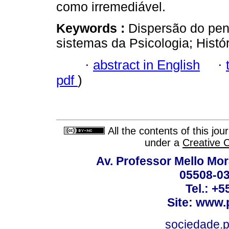
como irremediável.
Keywords :
Dispersão do pen
sistemas da Psicologia; Histór
·
abstract in English
·
pdf
)
All the contents of this jo
under a
Creative 
Av. Professor Mello Mor
05508-03
Tel.: +
Site: www.
sociedade.p