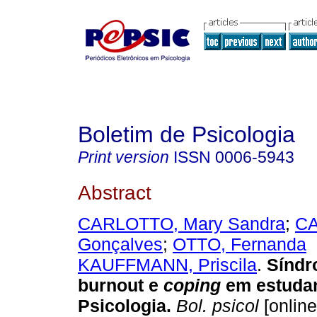
Boletim de Psicologia
Print version
ISSN
0006-5943
Abstract
CARLOTTO, Mary Sandra
;
CA
Gonçalves
;
OTTO, Fernanda
KAUFFMANN, Priscila
.
Síndr
burnout e
coping
em estuda
Psicologia
.
Bol. psicol
[online