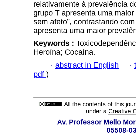
relativamente à prevalência do
grupo T apresenta uma maior 
sem afeto”, contrastando com
apresenta uma maior prevalênc
Keywords :
Toxicodependênci
Heroína; Cocaína.
·
abstract in English
·
pdf
)
All the contents of this jo
under a
Creative 
Av. Professor Mello Mor
05508-03