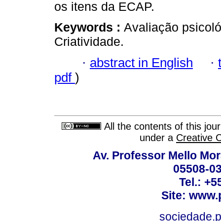
os itens da ECAP.
Keywords :
Avaliação psicoló
Criatividade.
·
abstract in English
·
pdf
)
All the contents of this jo
under a
Creative 
Av. Professor Mello Mor
05508-03
Tel.: +
Site: www.
sociedade.p