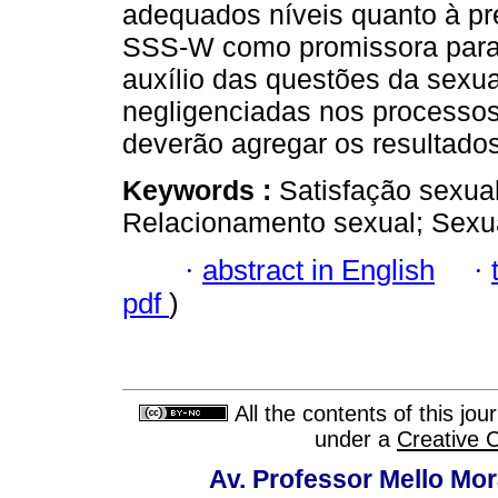
adequados níveis quanto à pr
SSS-W como promissora para a
auxílio das questões da sexu
negligenciadas nos processos
deverão agregar os resultado
Keywords :
Satisfação sexual
Relacionamento sexual; Sexua
·
abstract in English
·
pdf
)
All the contents of this jo
under a
Creative 
Av. Professor Mello Mor