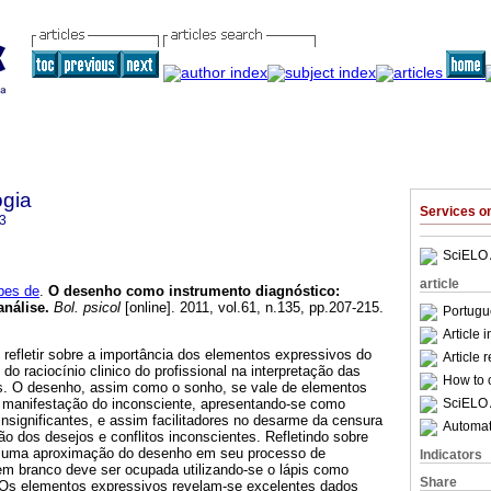
ogia
Services 
3
SciELO 
article
pes de
.
O desenho como instrumento diagnóstico
:
análise
.
Bol. psicol
[online]. 2011, vol.61, n.135, pp.207-215.
Portugu
Article 
é refletir sobre a importância dos elementos expressivos do
Article 
o raciocínio clinico do profissional na interpretação das
How to c
cas. O desenho, assim como o sonho, se vale de elementos
SciELO 
 a manifestação do inconsciente, apresentando-se como
nsignificantes, e assim facilitadores no desarme da censura
Automati
o dos desejos e conflitos inconscientes. Refletindo sobre
s uma aproximação do desenho em seu processo de
Indicators
em branco deve ser ocupada utilizando-se o lápis como
Share
 Os elementos expressivos revelam-se excelentes dados