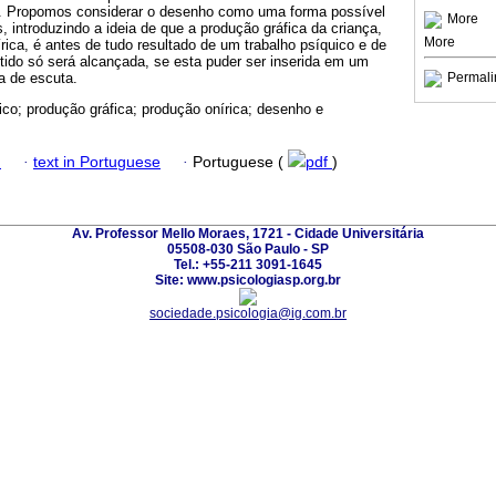
m. Propomos considerar o desenho como uma forma possível
More
, introduzindo a ideia de que a produção gráfica da criança,
More
ica, é antes de tudo resultado de um trabalho psíquico e de
tido só será alcançada, se esta puder ser inserida em um
a de escuta.
Permali
ico; produção gráfica; produção onírica; desenho e
h
·
text in Portuguese
·
Portuguese (
pdf
)
Av. Professor Mello Moraes, 1721 - Cidade Universitária
05508-030 São Paulo - SP
Tel.: +55-211 3091-1645
Site: www.psicologiasp.org.br
sociedade.psicologia@ig.com.br