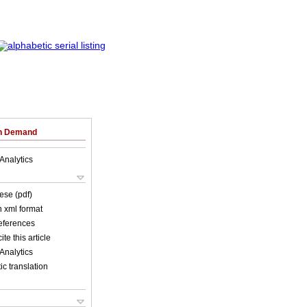
on Demand
Analytics
ese (pdf)
in xml format
references
ite this article
Analytics
c translation