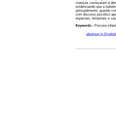
crianças começaram a demo
evidenciando que a ludote
principalmente, quando con
com discurso psicótico ap
espaciais, temporais e cau
Keywords :
Psicose infant
·
abstract in Englis