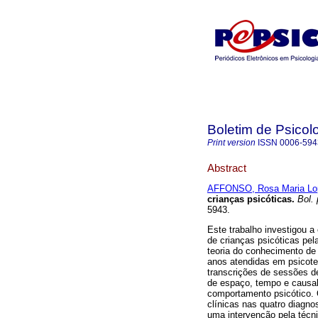
Boletim de Psicol
Print version
ISSN
0006-594
Abstract
AFFONSO, Rosa Maria Lo
crianças psicóticas
.
Bol. 
5943.
Este trabalho investigou 
de crianças psicóticas pel
teoria do conhecimento de 
anos atendidas em psicoter
transcrições de sessões 
de espaço, tempo e causal
comportamento psicótico. Ou
clínicas nas quatro diagn
uma intervenção pela técni