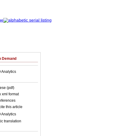
on Demand
 Analytics
ese (pdf)
in xml format
references
ite this article
 Analytics
c translation