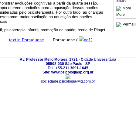
Share
nstrar evoluções cognitivas a partir da quarta sessão,
rapia oferece condições para a aquisição dessas noções,
More
sideradas pelo psicoterapeuta. Por outro lado, as crianças
More
resentaram maior oscilação na aquisição das noções
sais
Permali
il; psicoterapia infantil; promoção de saúde; teoria de Piaget.
h
·
text in Portuguese
·
Portuguese (
pdf
)
Av. Professor Mello Moraes, 1721 - Cidade Universitária
05508-030 São Paulo - SP
Tel.: +55-211 3091-1645
Site: www.psicologiasp.org.br
sociedade.psicologia@ig.com.br