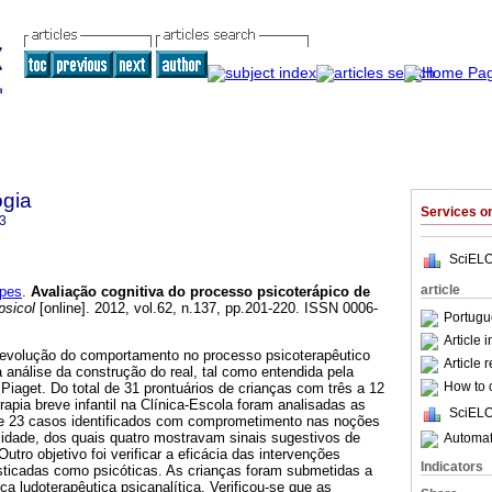
ogia
Services 
3
SciELO
article
pes
.
Avaliação cognitiva do processo psicoterápico de
psicol
[online]. 2012, vol.62, n.137, pp.201-220. ISSN 0006-
Portugu
Article 
a evolução do comportamento no processo psicoterapêutico
Article 
a análise da construção do real, tal como entendida pela
How to c
Piaget. Do total de 31 prontuários de crianças com três a 12
apia breve infantil na Clínica-Escola foram analisadas as
SciELO
de 23 casos identificados com comprometimento nas noções
idade, dos quais quatro mostravam sinais sugestivos de
Automati
tro objetivo foi verificar a eficácia das intervenções
Indicators
osticadas como psicóticas. As crianças foram submetidas a
ca ludoterapêutica psicanalítica. Verificou-se que as