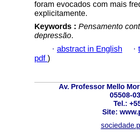
foram evocados com mais freq
explicitamente.
Keywords :
Pensamento contr
depressão
.
·
abstract in English
·
pdf
)
Av. Professor Mello Mor
05508-03
Tel.: +
Site: www.
sociedade.p