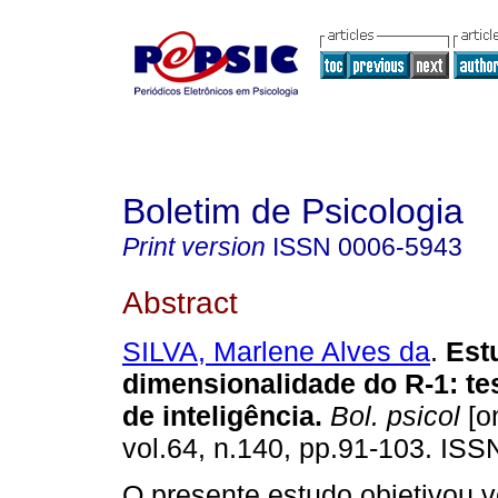
Boletim de Psicologia
Print version
ISSN
0006-5943
Abstract
SILVA, Marlene Alves da
.
Est
dimensionalidade do R-1
:
te
de inteligência
.
Bol. psicol
[on
vol.64, n.140, pp.91-103. IS
O presente estudo objetivou ve