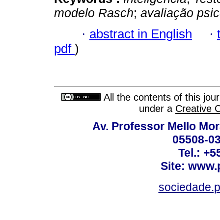
modelo Rasch
;
avaliação psic
·
abstract in English
·
pdf
)
All the contents of this jo
under a
Creative 
Av. Professor Mello Mor
05508-03
Tel.: +
Site: www.
sociedade.p