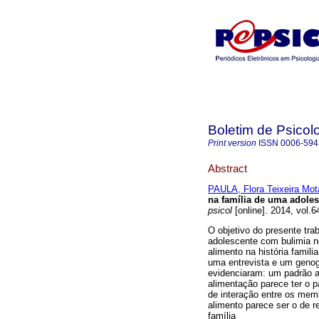
Boletim de Psicol
Print version
ISSN
0006-594
Abstract
PAULA, Flora Teixeira Mot
na família de uma adole
psicol
[online]. 2014, vol.
O objetivo do presente tra
adolescente com bulimia ne
alimento na história famili
uma entrevista e um genog
evidenciaram: um padrão al
alimentação parece ter o 
de interação entre os memb
alimento parece ser o de 
família