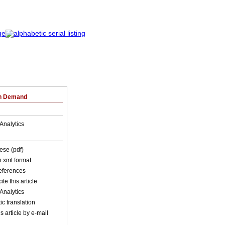
on Demand
Analytics
ese (pdf)
in xml format
references
ite this article
Analytics
c translation
s article by e-mail