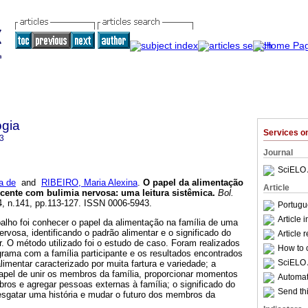
ogia
Services 
3
Journal
SciELO 
a de
and
RIBEIRO, Maria Alexina
.
O papel da alimentação
Article
scente com bulimia nervosa
:
uma leitura sistêmica
.
Bol.
64, n.141, pp.113-127. ISSN 0006-5943.
Portugu
Article 
balho foi conhecer o papel da alimentação na família de uma
rvosa, identificando o padrão alimentar e o significado do
Article 
ar. O método utilizado foi o estudo de caso. Foram realizados
How to c
rama com a família participante e os resultados encontrados
SciELO 
imentar caracterizado por muita fartura e variedade; a
papel de unir os membros da família, proporcionar momentos
Automati
ros e agregar pessoas externas à família; o significado do
Send thi
resgatar uma história e mudar o futuro dos membros da