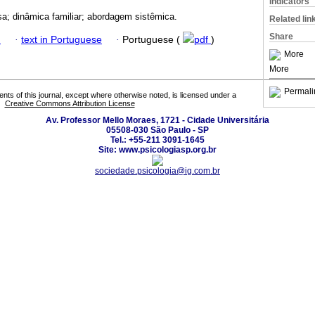
Indicators
sa; dinâmica familiar; abordagem sistêmica.
Related lin
Share
h
·
text in Portuguese
·
Portuguese (
pdf
)
More
More
Permali
tents of this journal, except where otherwise noted, is licensed under a
Creative Commons Attribution License
Av. Professor Mello Moraes, 1721 - Cidade Universitária
05508-030 São Paulo - SP
Tel.: +55-211 3091-1645
Site: www.psicologiasp.org.br
sociedade.psicologia@ig.com.br