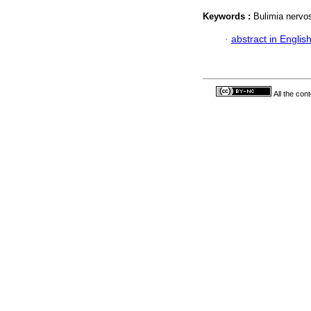
Keywords :
Bulimia nervo
·
abstract in Englis
All the con