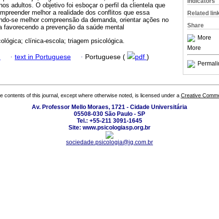
Indicators
nos adultos. O objetivo foi esboçar o perfil da clientela que
mpreender melhor a realidade dos conflitos que essa
Related lin
endo-se melhor compreensão da demanda, orientar ações no
Share
la favorecendo a prevenção da saúde mental
More
ológica; clínica-escola; triagem psicológica.
More
h
·
text in Portuguese
·
Portuguese (
pdf
)
Permali
the contents of this journal, except where otherwise noted, is licensed under a
Creative Common
Av. Professor Mello Moraes, 1721 - Cidade Universitária
05508-030 São Paulo - SP
Tel.: +55-211 3091-1645
Site: www.psicologiasp.org.br
sociedade.psicologia@ig.com.br