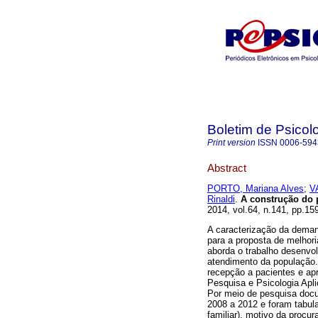
Boletim de Psicol
Print version
ISSN
0006-594
Abstract
PORTO, Mariana Alves
;
V
Rinaldi
.
A construção do p
2014, vol.64, n.141, pp.1
A caracterização da deman
para a proposta de melhori
aborda o trabalho desenvol
atendimento da população.
recepção a pacientes e a
Pesquisa e Psicologia Apl
Por meio de pesquisa docu
2008 a 2012 e foram tabul
familiar), motivo da procur