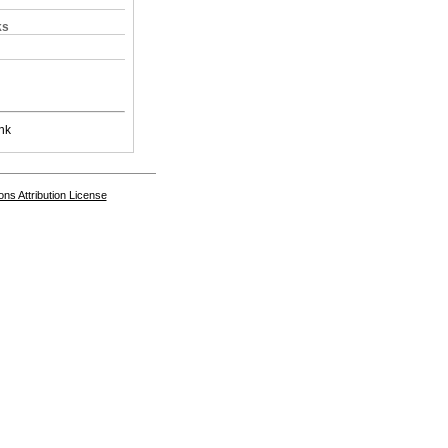
ks
nk
s Attribution License