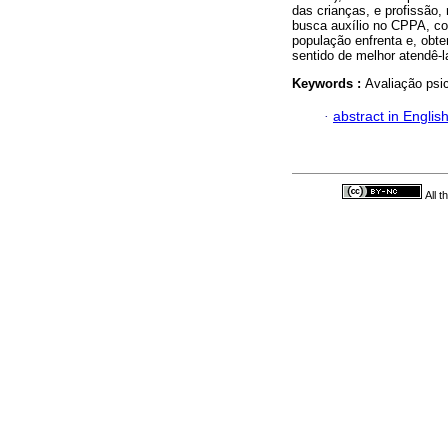
das crianças, e profissão, 
busca auxílio no CPPA, co
população enfrenta e, obt
sentido de melhor atendê-
Keywords :
Avaliação psic
·
abstract in Englis
All 