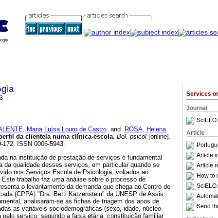
ogia
Services 
3
Journal
SciELO 
ALENTE, Maria Luísa Louro de Castro
and
ROSA, Helena
Article
erfil da clientela numa clínica-escola
.
Bol. psicol
[online].
59-172. ISSN 0006-5943.
Portugu
Article 
da na instituição de prestação de serviços é fundamental
a da qualidade desses serviços, em particular quando se
Article 
vido nos Serviços Escola de Psicologia, voltados ao
How to c
 Este trabalho faz uma análise sobre o processo de
SciELO 
presenta o levantamento da demanda que chega ao Centro de
icada (CPPA) "Dra. Betti Katzenstein" da UNESP de Assis.
Automati
mental, analisaram-se as fichas de triagem dos anos de
Send thi
adas as variáveis sociodemográficas (sexo, idade, núcleo
a pelo serviço, segundo a faixa etária, constituição familiar