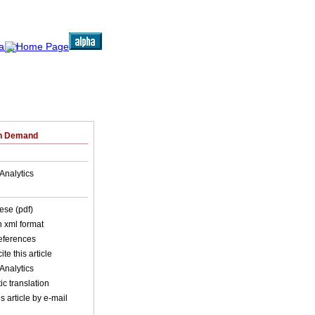
on Demand
Analytics
ese (pdf)
in xml format
references
ite this article
Analytics
c translation
s article by e-mail