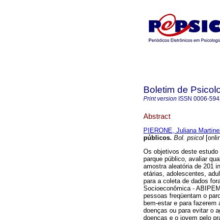
Boletim de Psicol
Print version
ISSN
0006-594
Abstract
PIERONE, Juliana Martine
públicos
.
Bol. psicol
[onli
Os objetivos deste estudo
parque público, avaliar qu
amostra aleatória de 201 i
etárias, adolescentes, adu
para a coleta de dados fo
Socioeconômica - ABIPEME
pessoas freqüentam o parq
bem-estar e para fazerem 
doenças ou para evitar o a
doenças e o jovem pelo pra