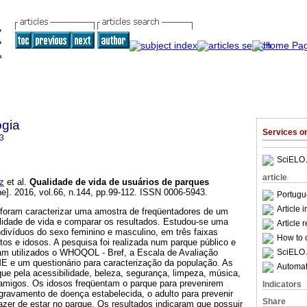
ogia
Services 
3
SciELO 
article
z
et al.
Qualidade de vida de usuários de parques
ne]. 2016, vol.66, n.144, pp.99-112. ISSN 0006-5943.
Portugu
Article 
 foram caracterizar uma amostra de freqüentadores de um
alidade de vida e comparar os resultados. Estudou-se uma
Article 
ndivíduos do sexo feminino e masculino, em três faixas
How to c
ltos e idosos. A pesquisa foi realizada num parque público e
SciELO 
ram utilizados o WHOQOL - Bref, a Escala de Avaliação
 e um questionário para caracterização da população. As
Automati
ue pela acessibilidade, beleza, segurança, limpeza, música,
amigos. Os idosos freqüentam o parque para prevenirem
Indicators
gravamento de doença estabelecida, o adulto para prevenir
Share
zer de estar no parque. Os resultados indicaram que possuir