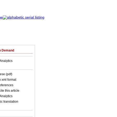
on Demand
Analytics
ese (pdf)
in xml format
references
ite this article
Analytics
c translation