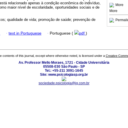
 está relacionado apenas à condição econômica do indivíduo,
More
como maior nível de escolaridade, oportunidades sociais e de
More
cos; qualidade de vida; promoção de saúde; prevenção de
Permali
h
·
text in Portuguese
·
Portuguese (
pdf
)
the contents of this journal, except where otherwise noted, is licensed under a
Creative Common
Av. Professor Mello Moraes, 1721 - Cidade Universitária
05508-030 São Paulo - SP
Tel.: +55-211 3091-1645
Site: www.psicologiasp.org.br
sociedade.psicologia@ig.com.br