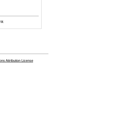
nk
s Attribution License