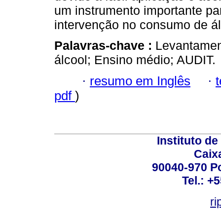
um instrumento importante p
intervenção no consumo de ál
Palavras-chave :
Levantament
álcool; Ensino médio; AUDIT.
·
resumo em Inglês
·
pdf
)
Instituto d
Caix
90040-970 Po
Tel.: +
ri