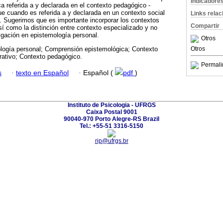
Indicadore
 referida a y declarada en el contexto pedagógico -
e cuando es referida a y declarada en un contexto social
Links rela
o. Sugerimos que es importante incorporar los contextos
Compartir
así como la distinción entre contexto especializado y no
tigación en epistemología personal.
Otros
Otros
logía personal; Comprensión epistemológica; Contexto
arativo; Contexto pedagógico.
Permali
s
·
texto en Español
·
Español (
pdf
)
Instituto de Psicologia - UFRGS
Caixa Postal 9001
90040-970 Porto Alegre-RS Brazil
Tel.: +55-51 3316-5150
rip@ufrgs.br