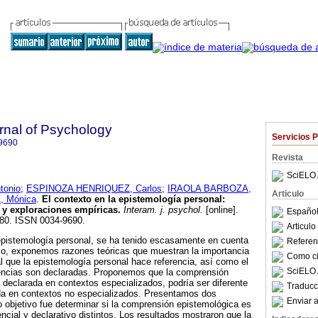
rnal of Psychology
Servicios 
9690
Revista
SciELO 
tonio
;
ESPINOZA HENRIQUEZ, Carlos
;
IRAOLA BARBOZA,
Articulo
 Mónica
.
El contexto en la epistemología personal
:
 y exploraciones empíricas
.
Interam. j. psychol.
[online].
Español
-180. ISSN 0034-9690.
Articul
 epistemología personal, se ha tenido escasamente en cuenta
Referenc
ulo, exponemos razones teóricas que muestran la importancia
Como cit
al que la epistemología personal hace referencia, así como el
SciELO 
eencias son declaradas. Proponemos que la comprensión
y declarada en contextos especializados, podría ser diferente
Traducc
ada en contextos no especializados. Presentamos dos
Enviar a
o objetivo fue determinar si la comprensión epistemológica es
encial y declarativo distintos. Los resultados mostraron que la