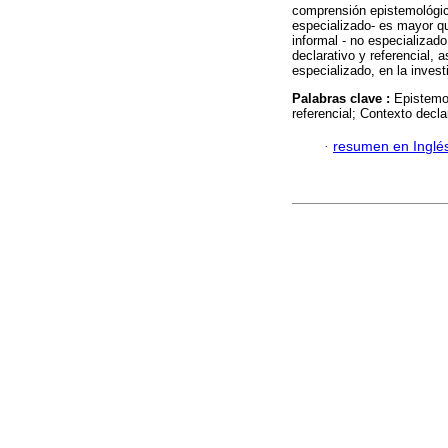
comprensión epistemológica
especializado- es mayor qu
informal - no especializad
declarativo y referencial, 
especializado, en la inves
Palabras clave :
Epistemo
referencial; Contexto decl
·
resumen en Inglé