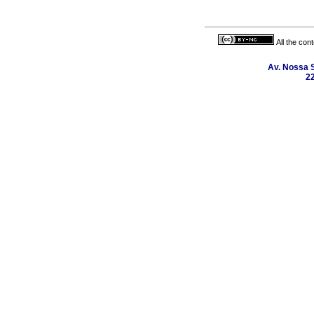
All the con
Av. Nossa 
22