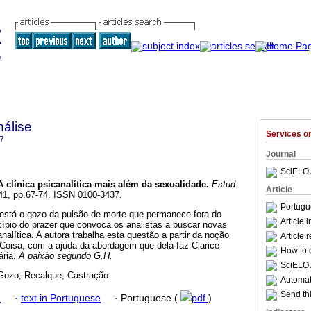
nálise
Services 
7
Journal
SciELO 
A clínica psicanalítica mais além da sexualidade
.
Estud.
Article
.41, pp.67-74. ISSN 0100-3437.
Portugu
está o gozo da pulsão de morte que permanece fora do
Article 
cípio do prazer que convoca os analistas a buscar novas
analítica. A autora trabalha esta questão a partir da noção
Article 
 Coisa, com a ajuda da abordagem que dela faz Clarice
How to c
ária,
A paixão segundo G.H.
SciELO 
Gozo; Recalque; Castração.
Automati
Send thi
h
·
text in Portuguese
·
Portuguese (
pdf
)