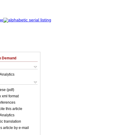
on Demand
Analytics
ese (pdf)
in xml format
references
ite this article
Analytics
c translation
s article by e-mail