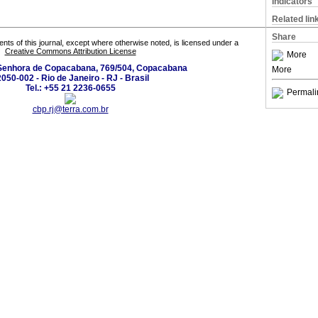
Indicators
Related lin
Share
tents of this journal, except where otherwise noted, is licensed under a
Creative Commons Attribution License
More
Senhora de Copacabana, 769/504, Copacabana
More
050-002 - Rio de Janeiro - RJ - Brasil
Tel.: +55 21 2236-0655
Permali
cbp.rj@terra.com.br