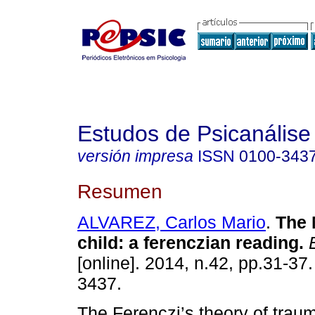
Estudos de Psicanálise
versión impresa
ISSN
0100-343
Resumen
ALVAREZ, Carlos Mario
.
The 
child
:
a ferenczian reading
.
E
[online]. 2014, n.42, pp.31-37
3437.
The Ferenczi’s theory of traum