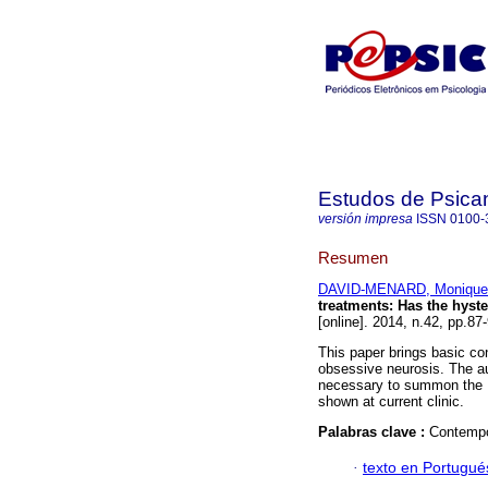
Estudos de Psica
versión impresa
ISSN
0100-
Resumen
DAVID-MENARD, Monique
treatments
:
Has the hyst
[online]. 2014, n.42, pp.8
This paper brings basic con
obsessive neurosis. The au
necessary to summon the Na
shown at current clinic.
Palabras clave :
Contempo
·
texto en Portugué