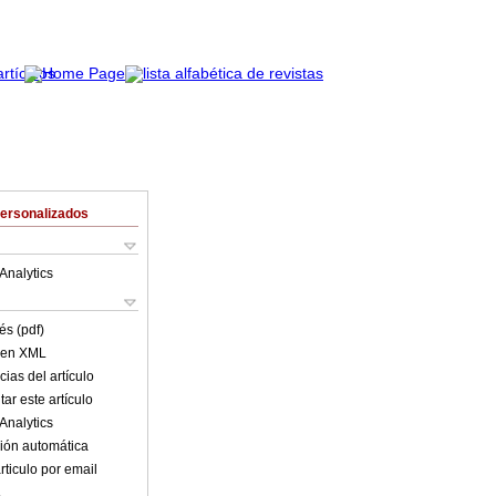
Personalizados
Analytics
és (pdf)
o en XML
ias del artículo
ar este artículo
Analytics
ión automática
rticulo por email