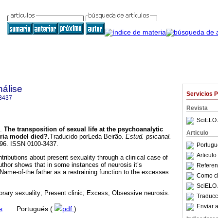
nálise
Servicios 
3437
Revista
SciELO 
.
The transposition of sexual life at the psychoanalytic
Articulo
eria model died?
.
Traducido porLeda Beirão.
Estud. psicanal.
7-96. ISSN 0100-3437.
Portugu
Articul
tributions about present sexuality through a clinical case of
thor shows that in some instances of neurosis it’s
Referenc
me-of-the father as a restraining function to the excesses
Como cit
SciELO 
rary sexuality; Present clinic; Excess; Obsessive neurosis.
Traducc
Enviar a
s
·
Portugués (
pdf
)