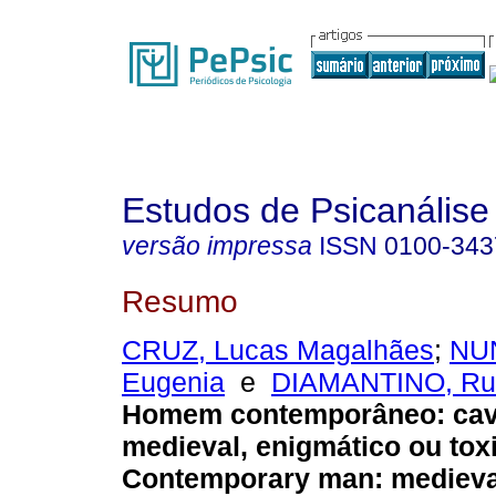
Estudos de Psicanálise
versão impressa
ISSN
0100-343
Resumo
CRUZ, Lucas Magalhães
;
NUN
Eugenia
e
DIAMANTINO, Ru
Homem contemporâneo
:
cav
medieval, enigmático ou to
Contemporary man
:
medieva