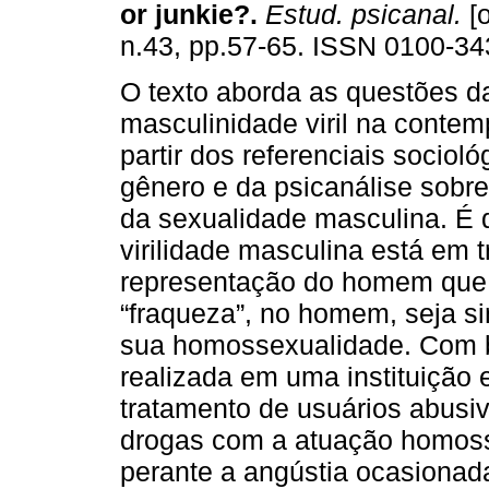
or junkie?
.
Estud. psicanal.
[o
n.43, pp.57-65. ISSN 0100-34
O texto aborda as questões 
masculinidade viril na conte
partir dos referenciais sociol
gênero e da psicanálise sobr
da sexualidade masculina. É 
virilidade masculina está em 
representação do homem que n
“fraqueza”, no homem, seja s
sua homossexualidade. Com b
realizada em uma instituição 
tratamento de usuários abusiv
drogas com a atuação homos
perante a angústia ocasionada