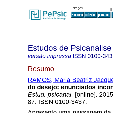
Estudos de Psicanálise
versão impressa
ISSN
0100-343
Resumo
RAMOS, Maria Beatriz Jacqu
do desejo
:
enunciados inco
Estud. psicanal.
[online]. 2015
87. ISSN 0100-3437.
Apresento uma passagem da v