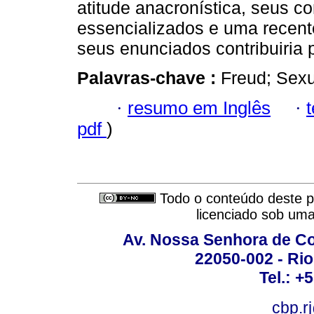
atitude anacronística, seus c
essencializados e uma recente
seus enunciados contribuiria 
Palavras-chave :
Freud; Sexu
·
resumo em Inglês
·
pdf
)
Todo o conteúdo deste pe
licenciado sob um
Av. Nossa Senhora de C
22050-002 - Rio 
Tel.: +
cbp.r