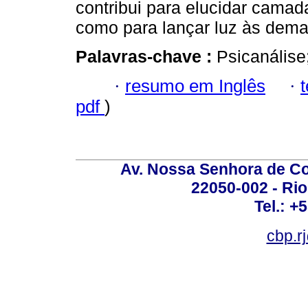
contribui para elucidar camada
como para lançar luz às dema
Palavras-chave :
Psicanálise;
·
resumo em Inglês
·
pdf
)
Av. Nossa Senhora de C
22050-002 - Rio 
Tel.: +
cbp.r