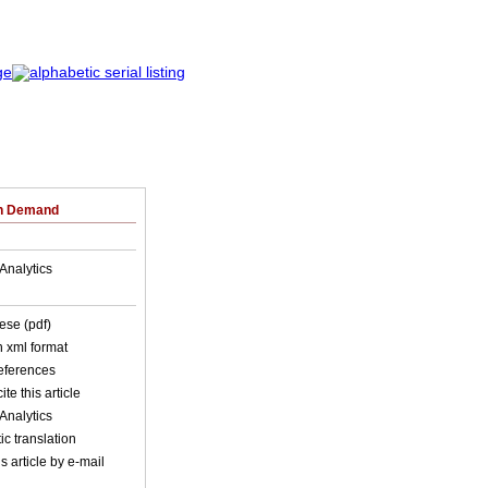
on Demand
Analytics
ese (pdf)
in xml format
references
ite this article
Analytics
c translation
s article by e-mail