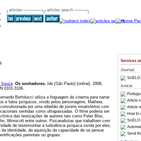
Services 
6
Journal
SciELO 
 Souza
.
Os sonhadores
.
Ide (São Paulo)
[online]. 2008,
Article
SN 0101-3106.
Portugu
Bernardo Bertolucci utiliza a linguagem do cinema para narrar
Article 
os e fatos psíquicos, vivido pelos personagens, Mathew,
 convulsionada por uma rebelião de jovens insatisfeitos com
Article 
ucacionais sentidas como ultrapassadas. O filme poderia ser
How to c
clínica das teorizações de autores tais como Peter Blos,
SciELO 
, Winnicott entre outros. Psicanalistas que trabalham com
idade de testemunhar a turbulência psíquica vivida por eles,
Automati
 da identidade, da aquisição da capacidade de se pensar
Send thi
dentificações parentais ou grupais.