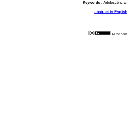
Keywords :
Adolescência;
·
abstract in Englis
All the con