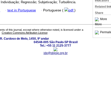
Indicators
 Individuação; Regressão; Subjetivação; Turbulência.
Related lin
h
·
text in Portuguese
·
Portuguese (
pdf
)
Share
More
More
tents of this journal, except where otherwise noted, is licensed under a
Permali
Creative Commons Attribution License
R. Cardoso de Melo, 1450, 9º andar
04548-005 São Paulo-SP Brasil
Tel.: +55 11 2125-3777
ide@sbpsp.org.br