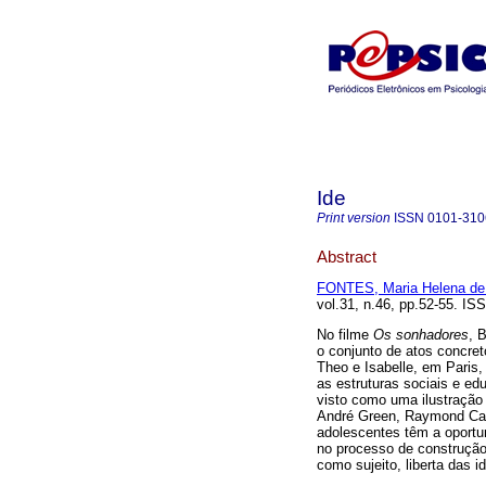
Ide
Print version
ISSN
0101-310
Abstract
FONTES, Maria Helena de
vol.31, n.46, pp.52-55. IS
No filme
Os sonhadores
, 
o conjunto de atos concret
Theo e Isabelle, em Paris,
as estruturas sociais e ed
visto como uma ilustração 
André Green, Raymond Cahn
adolescentes têm a oportun
no processo de construção
como sujeito, liberta das i