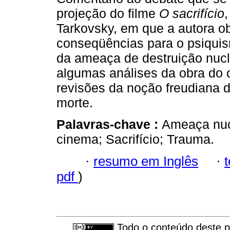
projeção do filme
O sacrifício
,
Tarkovsky, em que a autora o
conseqüências para o psiqui
da ameaça de destruição nucle
algumas análises da obra do 
revisões da noção freudiana 
morte.
Palavras-chave :
Ameaça nucl
cinema; Sacrifício; Trauma.
·
resumo em Inglês
·
pdf
)
Todo o conteúdo deste pe