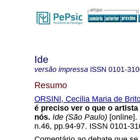
Ide
versão impressa
ISSN
0101-310
Resumo
ORSINI, Cecilia Maria de Brit
é preciso ver o que o artist
nós
.
Ide (São Paulo)
[online].
n.46, pp.94-97. ISSN 0101-31
Comentário ao debate que se