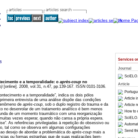
Services 
6
Journal
SciELO 
tecimento e a temporalidade
:
o
après-coup
no
Article
o)
[online]. 2008, vol.31, n.47, pp.139-167. ISSN 0101-3106.
Portugu
contecimento e a temporalidade”, indica os dois pólos
Article 
primeira entrevista de uma análise dispõe das condições
 fenômeno de
après-coup
, sob o duplo registro do trauma e da
Article 
to no desenrolar de um tratamento analítico é bem menos
How to c
ecunda de um momento traumático com uma reorganização
SciELO 
muitas vezes esperar, quando não cansa a própria espera.
se”. As referências privilegiadas à repetição do obsessivo ou
Automati
so, tal como se observa em algumas configurações
Send thi
ao desejo de abordar a problemática do
après-coup
mais a
ências ou formas estranhas que de suas realizações bem-