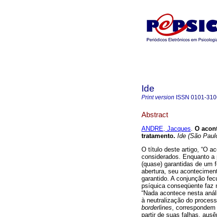
Ide
Print version
ISSN
0101-310
Abstract
ANDRE, Jacques
.
O acon
tratamento
.
Ide (São Paul
O título deste artigo, “O a
considerados. Enquanto a 
(quase) garantidas de um
abertura, seu acontecimen
garantido. A conjunção f
psíquica conseqüente faz 
“Nada acontece nesta análi
à neutralização do proces
borderlines
, correspondem 
partir de suas falhas, aus