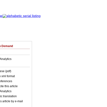
on Demand
Analytics
ese (pdf)
in xml format
references
ite this article
Analytics
c translation
s article by e-mail