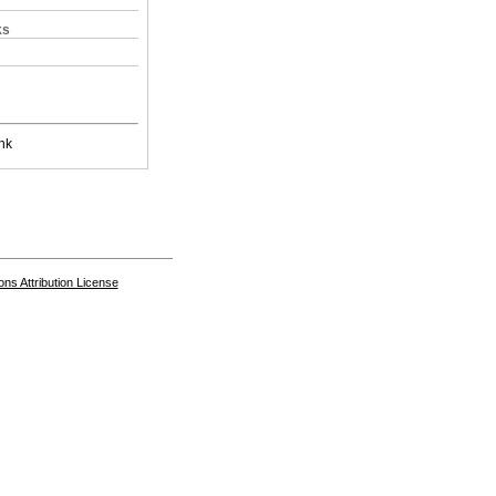
ks
nk
s Attribution License