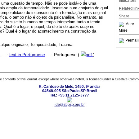
Indicators
 uma questão de tempo. Não se pode isolá-lo de uma
ais ampla da temporalidade. Insere-se num conjunto do qual
Related lin
temporalidade do inconsciente é a formulação mais original.
Share
fica, o tempo não é objeto da psicanálise. No entanto, as
ca do sujeito humano no tempo interpelam tanto a teoria
More
a. Qual é o lugar, o papel, do efeito de
après-coup
no
More
o? Qual é o lugar do acontecimento na construção da
Permali
alque originário; Temporalidade; Trauma.
h
·
text in Portuguese
·
Portuguese (
pdf
)
the contents of this journal, except where otherwise noted, is licensed under a
Creative Common
R. Cardoso de Melo, 1450, 9º andar
04548-005 São Paulo-SP Brasil
Tel.: +55 11 2125-3777
ide@sbpsp.org.br