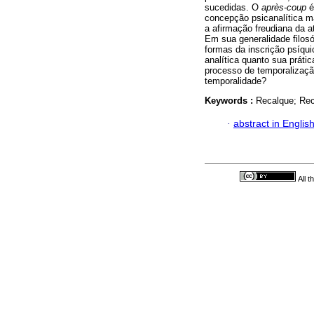
sucedidas. O
après-coup
é
concepção psicanalítica m
a afirmação freudiana da a
Em sua generalidade filosó
formas da inscrição psíqui
analítica quanto sua prátic
processo de temporalizaçã
temporalidade?
Keywords :
Recalque; Rec
·
abstract in Englis
All 