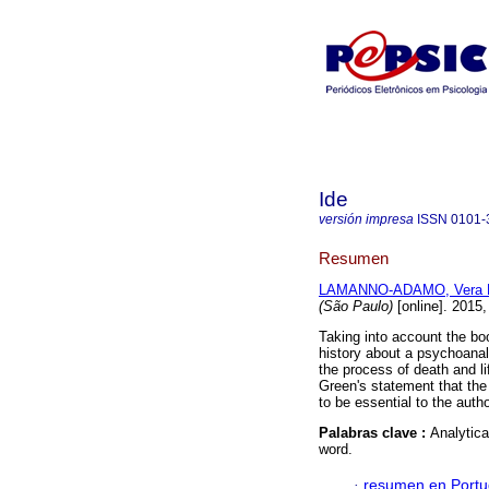
Ide
versión impresa
ISSN
0101-
Resumen
LAMANNO-ADAMO, Vera L
(São Paulo)
[online]. 2015
Taking into account the bo
history about a psychoana
the process of death and li
Green's statement that th
to be essential to the auth
Palabras clave :
Analytica
word.
·
resumen en Port