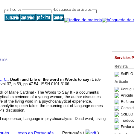
Servicios 
3106
Revista
SciELO 
. C.
.
Death and Life of the word in Words to say it
.
Ide
Articulo
, vol.37, n.59, pp.47-54. ISSN 0101-3106.
Portugu
ok of Marie Cardinal - The Words to Say It - a documental
Articul
lytical experience of a young woman, the author discusses
fe of the living word in a psychoanalytical experience.
Referenc
e analytic speech takes the mourning out of language comes
Como cit
or's discussion.
SciELO 
l experience; Language in psychoanalysis; Dead word; Living
Traducc
Enviar a
ugués
·
texto en Portugués
·
Portugués (
pdf
)