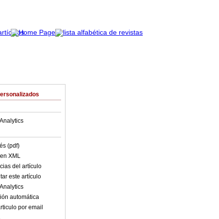
Personalizados
Analytics
és (pdf)
o en XML
ias del artículo
ar este artículo
Analytics
ión automática
rticulo por email