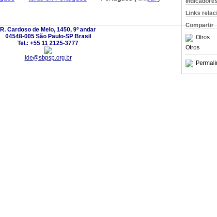
Indicadore
Links rela
Compartir
R. Cardoso de Melo, 1450, 9º andar
04548-005 São Paulo-SP Brasil
Otros
Tel.: +55 11 2125-3777
Otros
ide@sbpsp.org.br
Permali