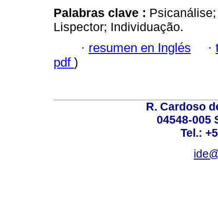
Palabras clave :
Psicanálise;
Lispector; Individuação.
·
resumen en Inglés
·
pdf
)
R. Cardoso de
04548-005 
Tel.: +
ide@