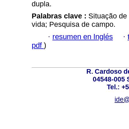
dupla.
Palabras clave :
Situação de 
vida; Pesquisa de campo.
·
resumen en Inglés
·
pdf
)
R. Cardoso de
04548-005 
Tel.: +
ide@