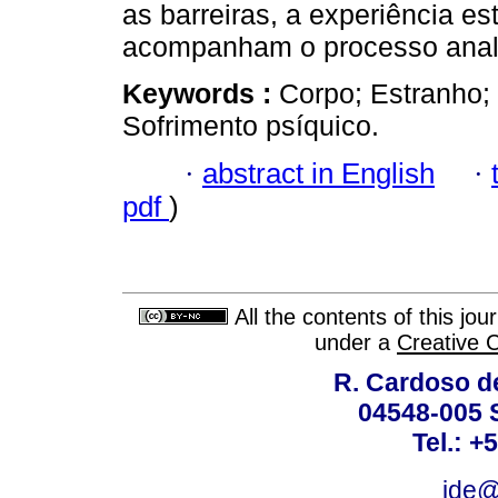
as barreiras, a experiência e
acompanham o processo analí
Keywords :
Corpo; Estranho; 
Sofrimento psíquico.
·
abstract in English
·
pdf
)
All the contents of this jo
under a
Creative 
R. Cardoso de
04548-005 
Tel.: +
ide@