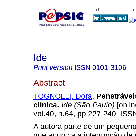
Ide
Print version
ISSN
0101-3106
Abstract
TOGNOLLI, Dora
.
Penetrávei
clínica
.
Ide (São Paulo)
[onlin
vol.40, n.64, pp.227-240. IS
A autora parte de um pequeno 
que anuncia a interrupção de