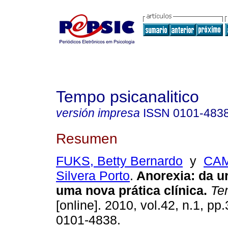
Tempo psicanalitico
versión impresa
ISSN
0101-483
Resumen
FUKS, Betty Bernardo
y
CAM
Silvera Porto
.
Anorexia
:
da u
uma nova prática clínica
.
Tem
[online]. 2010, vol.42, n.1, p
0101-4838.