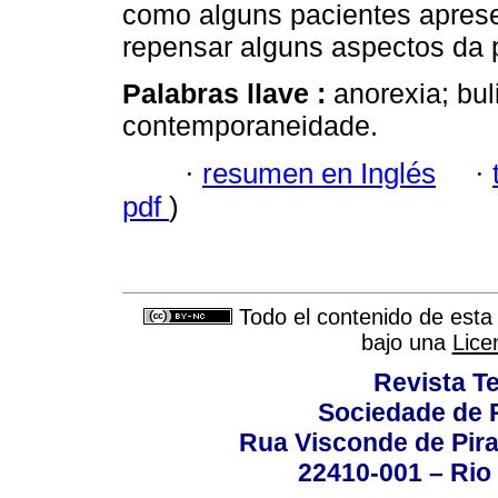
como alguns pacientes apres
repensar alguns aspectos da pr
Palabras llave :
anorexia; bul
contemporaneidade.
·
resumen en Inglés
·
pdf
)
Todo el contenido de esta 
bajo una
Lice
Revista T
Sociedade de P
Rua Visconde de Pira
22410-001 – Rio 