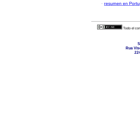
·
resumen en Port
Todo el con
S
Rua Vis
224