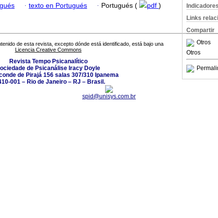
ugués
·
texto en Portugués
·
Portugués (
pdf
)
Indicadore
Links rela
Compartir
Otros
tenido de esta revista, excepto dónde está identificado, está bajo una
Licencia Creative Commons
Otros
Revista Tempo Psicanalítico
ociedade de Psicanálise Iracy Doyle
Permali
conde de Pirajá 156 salas 307/310 Ipanema
10-001 – Rio de Janeiro – RJ – Brasil.
spid@unisys.com.br