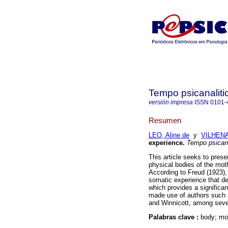
Tempo psicanaliti
versión impresa
ISSN
0101-
Resumen
LEO, Aline de
y
VILHENA
experience
.
Tempo psican
This article seeks to prese
physical bodies of the moth
According to Freud (1923), t
somatic experience that de
which provides a significan
made use of authors such a
and Winnicott, among sever
Palabras clave :
body; mot