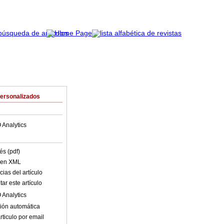
Personalizados
 Analytics
és (pdf)
o en XML
ias del artículo
ar este artículo
 Analytics
ión automática
rticulo por email