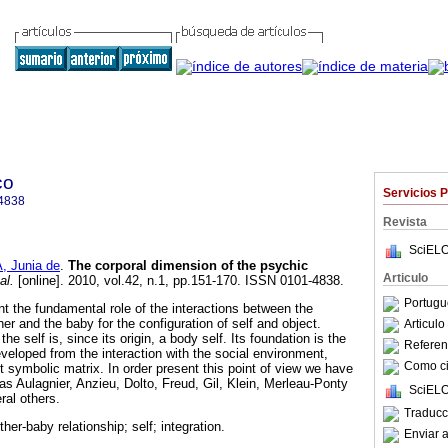
co
Servicios 
4838
Revista
SciELO
, Junia de
.
The corporal dimension of the psychic
Articulo
al.
[online]. 2010, vol.42, n.1, pp.151-170. ISSN 0101-4838.
Portugu
nt the fundamental role of the interactions between the
er and the baby for the configuration of self and object.
Articul
he self is, since its origin, a body self. Its foundation is the
Referenc
veloped from the interaction with the social environment,
Como cit
t symbolic matrix. In order present this point of view we have
s Aulagnier, Anzieu, Dolto, Freud, Gil, Klein, Merleau-Ponty
SciELO
al others.
Traducc
her-baby relationship; self; integration.
Enviar a