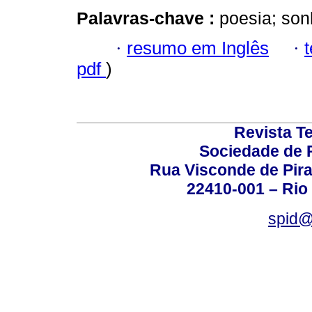
Palavras-chave :
poesia; so
·
resumo em Inglês
·
pdf
)
Revista T
Sociedade de P
Rua Visconde de Pira
22410-001 – Rio 
spid@