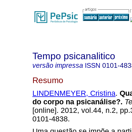
Tempo psicanalitico
versão impressa
ISSN
0101-483
Resumo
LINDENMEYER, Cristina
.
Qua
do corpo na psicanálise?
.
Te
[online]. 2012, vol.44, n.2, p
0101-4838.
Uma questão se impõe a parti